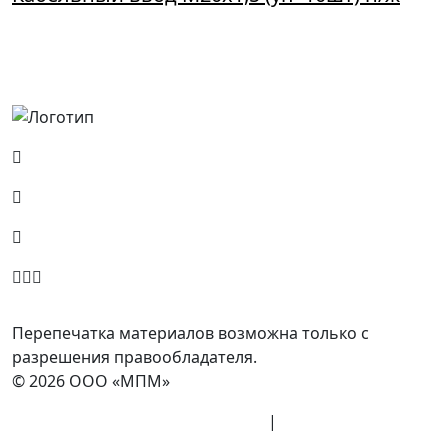
Россия, Москва, Посланников пер., д. 5, стр. 6
8 (800) 700-77-05
info@minpromarket.ru
Отправить спецификацию
Перепечатка материалов возможна только с
разрешения правообладателя.
© 2026 ООО «МПМ»
Политика конфиденциальности
|
Согласие на
обработку данных