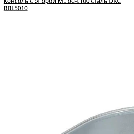
Консоль с опорой ML осн.100 сталь DKC
BBL5010