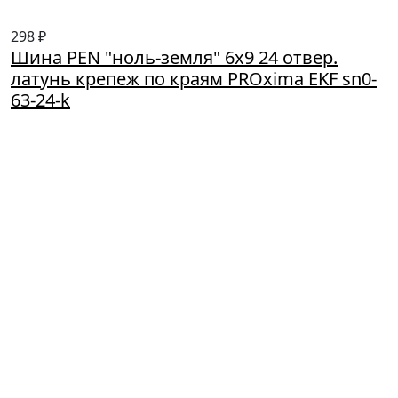
298 ₽
Шина PEN "ноль-земля" 6х9 24 отвер.
латунь крепеж по краям PROxima EKF sn0-
63-24-k