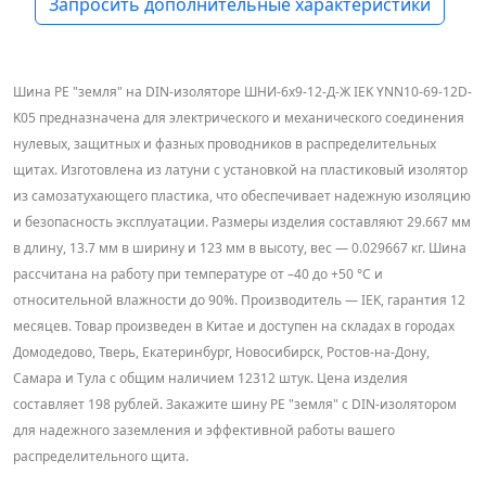
Запросить дополнительные характеристики
Шина PE "земля" на DIN-изоляторе ШНИ-6х9-12-Д-Ж IEK YNN10-69-12D-
K05 предназначена для электрического и механического соединения
нулевых, защитных и фазных проводников в распределительных
щитах. Изготовлена из латуни с установкой на пластиковый изолятор
из самозатухающего пластика, что обеспечивает надежную изоляцию
и безопасность эксплуатации. Размеры изделия составляют 29.667 мм
в длину, 13.7 мм в ширину и 123 мм в высоту, вес — 0.029667 кг. Шина
рассчитана на работу при температуре от –40 до +50 °C и
относительной влажности до 90%. Производитель — IEK, гарантия 12
месяцев. Товар произведен в Китае и доступен на складах в городах
Домодедово, Тверь, Екатеринбург, Новосибирск, Ростов-на-Дону,
Самара и Тула с общим наличием 12312 штук. Цена изделия
составляет 198 рублей. Закажите шину PE "земля" с DIN-изолятором
для надежного заземления и эффективной работы вашего
распределительного щита.