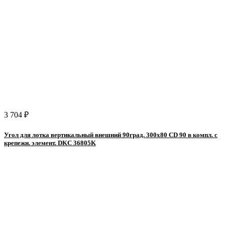
3 704 ₽
Угол для лотка вертикальный внешний 90град. 300х80 CD 90 в компл. с
крепежн. элемент. DKC 36805K