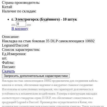
Страна производитель:
Китай
Наличие по складам:
г. Электрогорск (Будённого) - 10 штук
В корзину
Описание:
Накладка на стык боковая 35 DLP самоклеющаяся 10692
Legrand/Daccord
Список характеристик:
Ед.Измерения:
шт.
Файлы:
Письмо:
Скачать
Запросить дополнительные характеристики
Накладка на стык самоклеющаяся 10692 предназначена для соединения кабель-
каналов и лотков, обеспечивая надежное и аккуратное стыковое соединение.
Изготовлена из качественных материалов, что гарантирует долговечность и
устойчивость к механическим воздействиям. Размеры и конструкция накладки
соответствуют стандартам серии 35 DLP, что обеспечивает совместимость с
продукцией Legrand и Daccord. Производство осуществляется в Китае, что
подтверждает соответствие международным стандартам качества. Товар доступен на