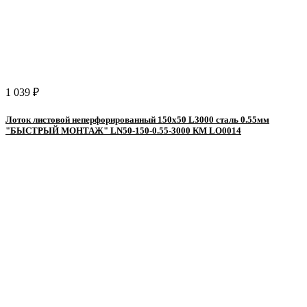
1 039 ₽
Лоток листовой неперфорированный 150х50 L3000 сталь 0.55мм
"БЫСТРЫЙ МОНТАЖ" LN50-150-0.55-3000 КМ LO0014