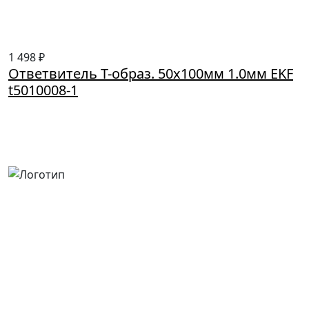
1 498 ₽
Ответвитель Т-образ. 50х100мм 1.0мм EKF
t5010008-1
Россия, Москва, Посланников пер., д. 5, стр. 6
8 (800) 700-77-05
info@minpromarket.ru
Отправить спецификацию