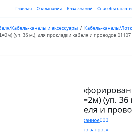
Главная
О компании
База знаний
Способы оплат
беля/Кабель-каналы и аксессуары
Кабель-каналы/Лот
2м) (уп. 36 м.), для прокладки кабеля и проводов 01107
Перфорированн
E (L=2м) (уп. 36
кабеля и прово
В Избранное
Цена по запросу