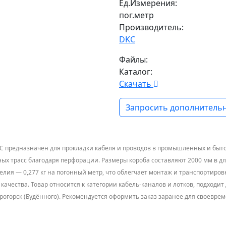
Ед.Измерения:
пог.метр
Производитель:
DKC
Файлы:
Каталог:
Скачать
Запросить дополнительн
C предназначен для прокладки кабеля и проводов в промышленных и бытов
 трасс благодаря перфорации. Размеры короба составляют 2000 мм в длин
лия — 0,277 кг на погонный метр, что облегчает монтаж и транспортировк
чества. Товар относится к категории кабель-каналов и лотков, подходит 
ектрогорск (Будённого). Рекомендуется оформить заказ заранее для своев