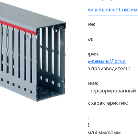
Нашли дешевле? Снизим 
Наличие:
Под заказ
Артикул:
01107
Категория:
Кабель-каналы/Лотки
Страна производитель:
Китай
Описание:
Короб перфорированный T
Список характеристик:
Вес:
0,277кг.
ДxШxВ:
2000мм/60мм/40мм