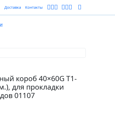
ы
Доставка
Контакты
ки
ый короб 40×60G T1-
 м.), для прокладки
дов 01107