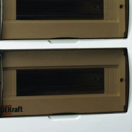
DEKraft
Высота:
473
Ширина:
305
Материал корпуса:
Пластик
Цвет:
Белый
Список технических парам
Функция:
С вырезом
Расчётный жизненный ци
Нет
Прозрачная дверь:
Да
Тип покрытия:
Дверь