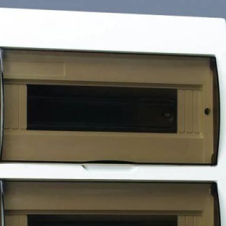
скругленные формы, как и
стекло. Фронтальные част
изготавливаются из самоз
имеет штампованные вводы
расстояния до точек крепл
встраиваемым, имеет 3 че
для установки устройств,
шинки N и PE. Дверцы на 
положении. Щиток на 100
оборудованием Dekraft и Sy
Список характеристик:
Гарантия мес.:
12 мес.
ДxШxВ:
280мм/110мм/470мм
Вес:
0.28кг.
Производитель: