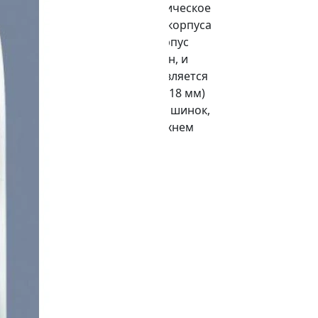
 дверца, ее цвет темное органическое
и корпуса, дверца, основание корпуса
атухающего ABS-пластика. Корпус
 для кабелей с разных сторон, и
ения указаны сзади. Корпус является
рных DIN-рейки и 36 модулей (18 мм)
 изолированные держатели для шинок,
каждый ряд фиксируются в верхнем
% совместим с модульным
steme Electric.