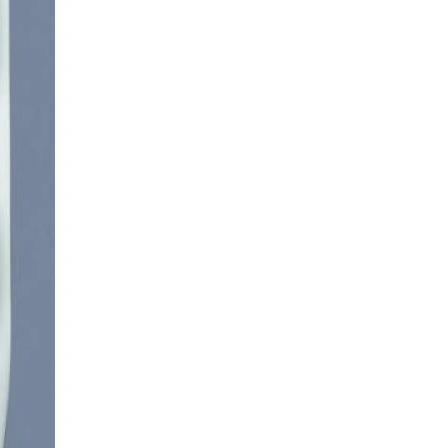
етров:
кл мембраны: