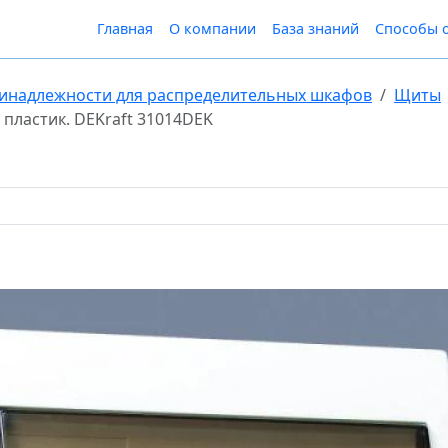
Главная
О компании
База знаний
Способы 
инадлежности для распределительных шкафов
Щиты
 пластик. DEKraft 31014DEK
Корпус навесн
IP41 пластик. 
В Избранное
3 760 ₽
шт.
, включая НДС 22%
Нашли дешевле? Снизим 