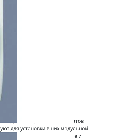
ова) - 11 штук
сай) - 46 штук
2 штуки
) - 3 штуки
ной для электрических аппаратов
уют для установки в них модульной
айн корпуса имеет элегантные и