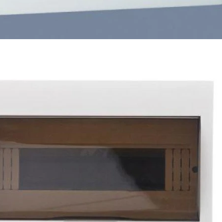
Номер цвета RAL:
9003
С прозрачной крышкой:
Да
Ширина в числах модульн
36
Количество рядов:
3
Тип присоединения:
Пластик
Степень защиты IP:
IP41
Диапазон рабочего давлен
Нет
Din рейка:
Да
Минимальное рабочее дав
100
Модель электропривода: