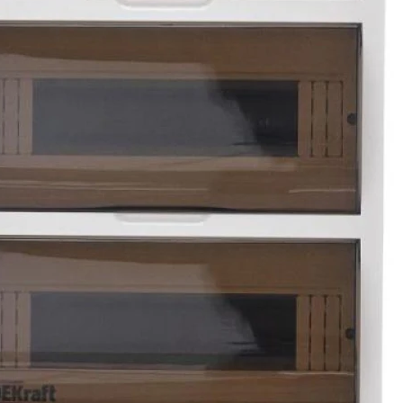
305
Модель:
473
Крутящий момент:
Открытой установки
Тип крышки:
С вырезом
С замком:
Нет
Материал корпуса:
Пластик
С монтажной панелью:
Нет
Глубина:
100
Ширина:
305
Высота: