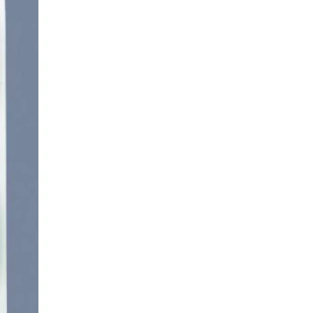
 Столбы) - 53 штуки
2 штук
хняя Пышма) - 2 штуки