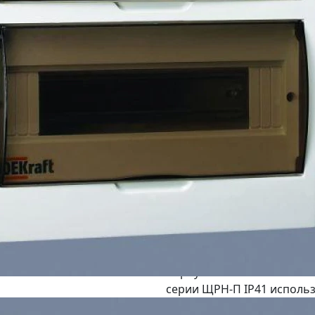
В корзину
г. Новосибирск (Петух
В корзину
г. Ростов-на-Дону (Ак
В корзину
г. Самара (Кинель) - 
В корзину
г. Тула (Скуратовская
В корзину
Описание:
Корпус пластиковый навес
серии ЩРН-П IP41 использ
защитной аппаратуры. Диз