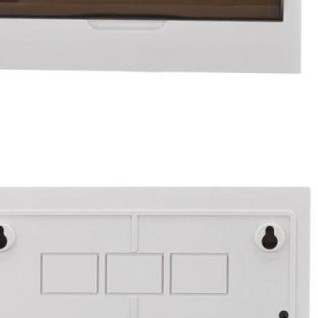
473
Способ монтажа:
Открытой установки
Количество рядов:
3
Способ монтажа:
Открытой установки
Сертификаты:
EAEС С-CN.НВ26.В.02383/22
Скачать
Запросить дополнительн