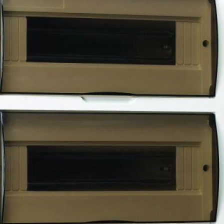
Наличие:
Есть
Артикул:
31014DEK
Категория:
Щиты
Страна производитель:
Китай
Наличие по складам:
г. Домодедово (Белые
В корзину
г. Тверь (Победы) - 1
В корзину
г. Екатеринбург (Вер