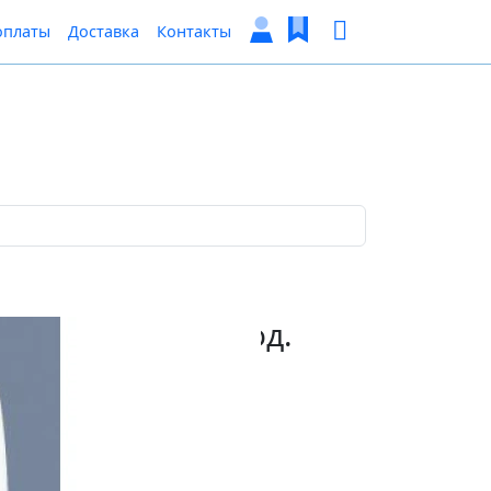
оплаты
Доставка
Контакты
ой ЩРН-П-36 36мод.
DEKraft 31014DEK
цену для Вас!