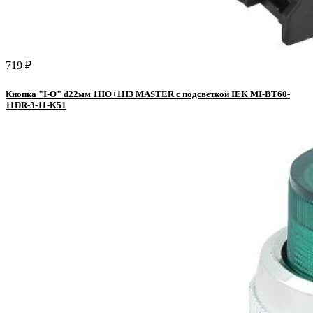
719 ₽
Кнопка "I-O" d22мм 1НО+1НЗ MASTER с подсветкой IEK MI-BT60-
11DR-3-11-K51