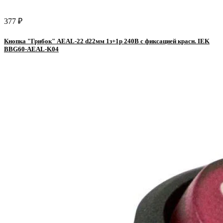
377 ₽
Кнопка "Грибок" AEAL-22 d22мм 1з+1р 240В с фиксацией красн. IEK
BBG60-AEAL-K04