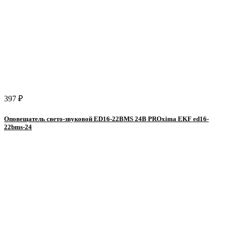
397 ₽
Оповещатель свето-звуковой ED16-22BMS 24В PROxima EKF ed16-
22bms-24