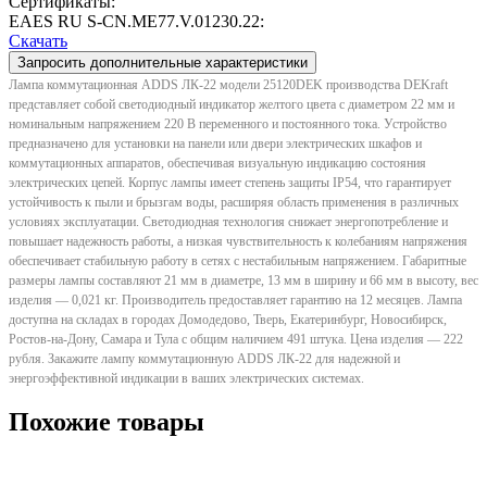
Сертификаты:
EAES RU S-CN.ME77.V.01230.22:
Скачать
Запросить дополнительные характеристики
Лампа коммутационная ADDS ЛК-22 модели 25120DEK производства DEKraft
представляет собой светодиодный индикатор желтого цвета с диаметром 22 мм и
номинальным напряжением 220 В переменного и постоянного тока. Устройство
предназначено для установки на панели или двери электрических шкафов и
коммутационных аппаратов, обеспечивая визуальную индикацию состояния
электрических цепей. Корпус лампы имеет степень защиты IP54, что гарантирует
устойчивость к пыли и брызгам воды, расширяя область применения в различных
условиях эксплуатации. Светодиодная технология снижает энергопотребление и
повышает надежность работы, а низкая чувствительность к колебаниям напряжения
обеспечивает стабильную работу в сетях с нестабильным напряжением. Габаритные
размеры лампы составляют 21 мм в диаметре, 13 мм в ширину и 66 мм в высоту, вес
изделия — 0,021 кг. Производитель предоставляет гарантию на 12 месяцев. Лампа
доступна на складах в городах Домодедово, Тверь, Екатеринбург, Новосибирск,
Ростов-на-Дону, Самара и Тула с общим наличием 491 штука. Цена изделия — 222
рубля. Закажите лампу коммутационную ADDS ЛК-22 для надежной и
энергоэффективной индикации в ваших электрических системах.
Похожие товары