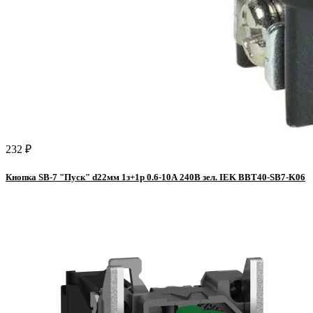
232 ₽
Кнопка SB-7 "Пуск" d22мм 1з+1р 0.6-10А 240В зел. IEK BBT40-SB7-K06