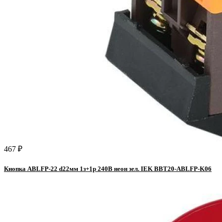
467 ₽
Кнопка ABLFP-22 d22мм 1з+1р 240В неон зел. IEK BBT20-ABLFP-K06