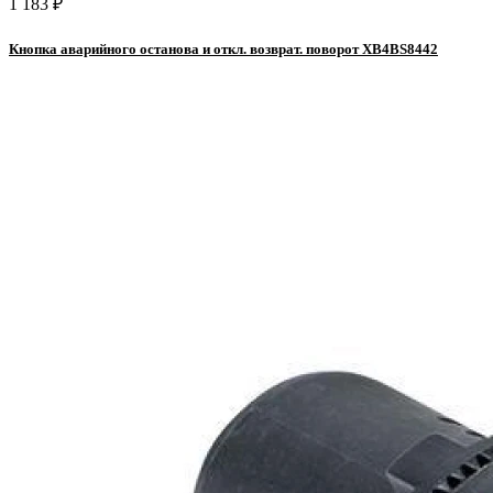
1 183 ₽
Кнопка аварийного останова и откл. возврат. поворот XB4BS8442