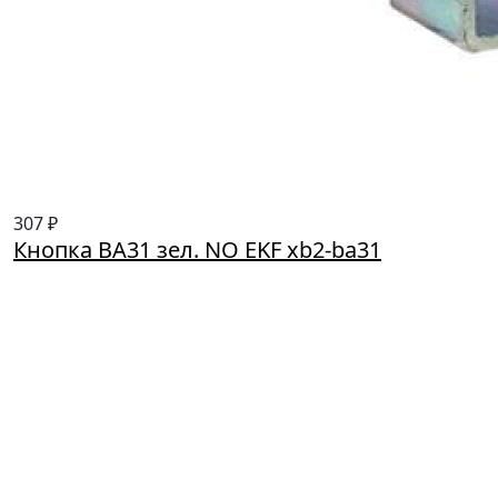
307 ₽
Кнопка BA31 зел. NO EKF xb2-ba31