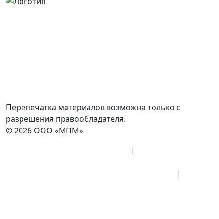
Россия, Москва, Посланников пер., д. 5, стр. 6
8 (800) 700-77-05
info@minpromarket.ru
Отправить спецификацию
Перепечатка материалов возможна только с
разрешения правообладателя.
© 2026 ООО «МПМ»
Политика конфиденциальности
|
Согласие на
обработку данных
Политика обработки персональных данных
|
Публичная оферта