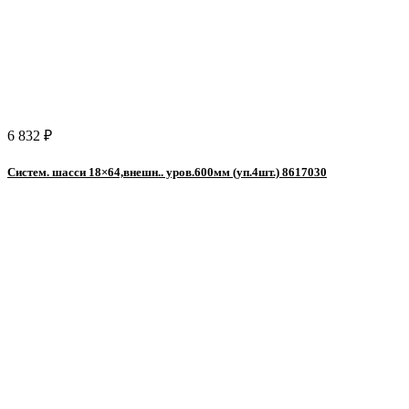
6 832 ₽
Систем. шасси 18×64,внешн.. уров.600мм (уп.4шт.) 8617030