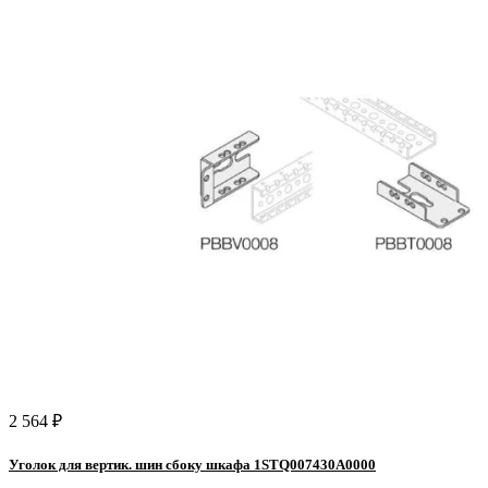
2 564 ₽
Уголок для вертик. шин сбоку шкафа 1STQ007430A0000