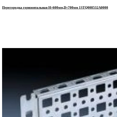
Перегородка горизонтальная Н=600мм,D=700мм 1STQ008532A0000