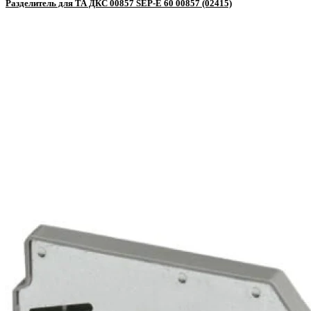
Разделитель для ТА ДКС 00857 SEP-E 60 00857 (02415)