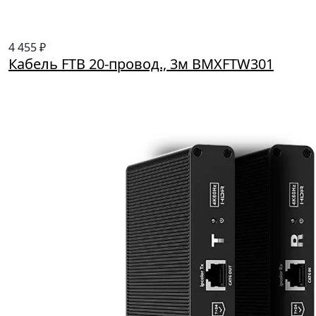
4 455 ₽
Кабель FTB 20-провод., 3м BMXFTW301