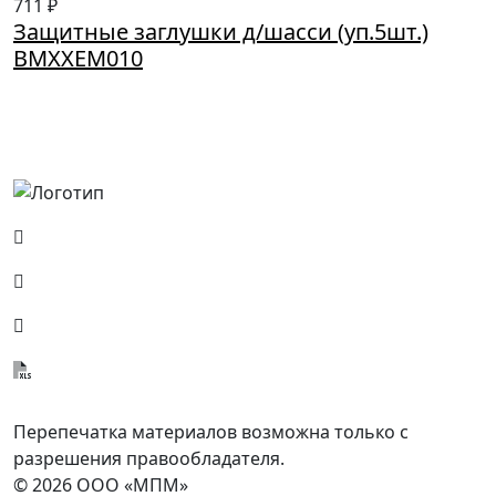
711 ₽
Защитные заглушки д/шасси (уп.5шт.)
BMXXEM010
Россия, Москва, Посланников пер., д. 5, стр. 6
8 (800) 700-77-05
info@minpromarket.ru
Отправить спецификацию
Перепечатка материалов возможна только с
разрешения правообладателя.
© 2026 ООО «МПМ»