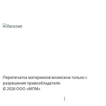
Россия, Москва, Посланников пер., д. 5, стр. 6
8 (800) 700-77-05
info@minpromarket.ru
Отправить спецификацию
Перепечатка материалов возможна только с
разрешения правообладателя.
© 2026 ООО «МПМ»
Политика конфиденциальности
|
Согласие на
обработку данных