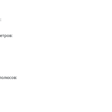
:
етров:
полюсов: