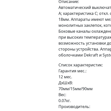
Описание:
Автоматический выключател
А; характеристика C; откл
18мм. Аппараты имеют ме
монолитных заклепок, ко
Боковые каналы охлажден
при высоких температура
возможность установки до
стороны устройства. Аппа
оболочками Dekraft и Syste
Список характеристик:
Гарантия мес.:
12 мес.
ДxШxВ:
70мм/15мм/90мм
Вес:
0.07кг.
Производитель: