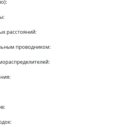
о):
ы:
ых расстояний:
льным проводником:
мораспределителей:
ния:
в:
одок: