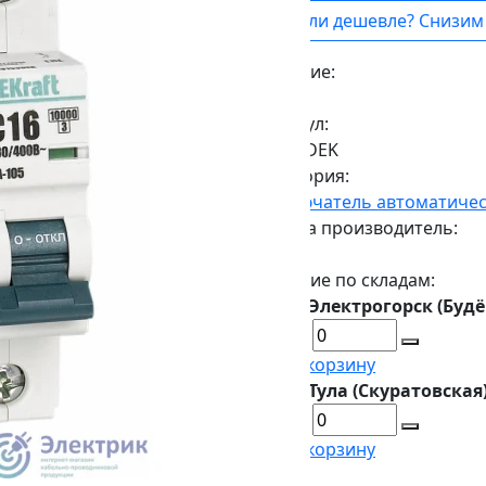
Нашли дешевле? Снизим 
Наличие:
Есть
Артикул:
13149DEK
Категория:
Выключатель автоматиче
Страна производитель:
Китай
Наличие по складам:
г. Электрогорск (Будё
В корзину
г. Тула (Скуратовская)
В корзину