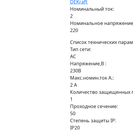
DEKraft
Номинальный ток:
2
Номинальное напряжение
220
Список технических парам
Тип сети:
АС
Напряжение,В :
230В
Макс.номин.ток А.:
2 А
Количество защищенных 
1
Проходное сечение:
50
Степень защиты IP:
IP20