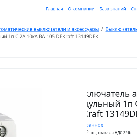
Главная
О компании
База знаний
Сп
томатические выключатели и аксессуары
Выключатель
й 1п C 2А 10кА ВА-105 DEKraft 13149DEK
Выключатель а
модульный 1п C
DEKraft 13149D
В Избранное
1 225 ₽
шт.
, включая НДС 22%