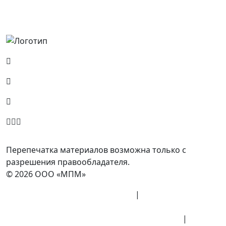
Россия, Москва, Посланников пер., д. 5, стр. 6
8 (800) 700-77-05
info@minpromarket.ru
Отправить спецификацию
Перепечатка материалов возможна только с
разрешения правообладателя.
© 2026 ООО «МПМ»
Политика конфиденциальности
|
Согласие на
обработку данных
Политика обработки персональных данных
|