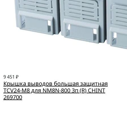
9 451 ₽
Крышка выводов большая защитная
TCV24-M8 для NM8N-800 3п (R) CHINT
269700