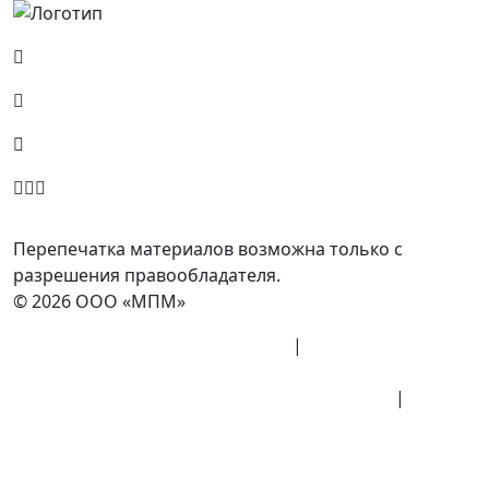
Россия, Москва, Посланников пер., д. 5, стр. 6
8 (800) 700-77-05
info@minpromarket.ru
Отправить спецификацию
Перепечатка материалов возможна только с
разрешения правообладателя.
© 2026 ООО «МПМ»
Политика конфиденциальности
|
Согласие на
обработку данных
Политика обработки персональных данных
|
Публичная оферта