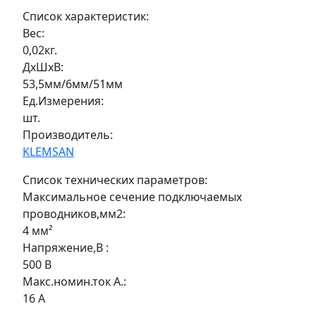
Список характеристик:
Вес:
0,02кг.
ДxШxВ:
53,5мм/6мм/51мм
Ед.Измерения:
шт.
Производитель:
KLEMSAN
Список технических параметров:
Максимальное сечение подключаемых
проводников,мм2:
4 мм²
Напряжение,В :
500 В
Макс.номин.ток А.:
16 А