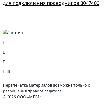
для подключения проводников 3047400
Россия, Москва, Посланников пер., д. 5, стр. 6
8 (800) 700-77-05
info@minpromarket.ru
Отправить спецификацию
Перепечатка материалов возможна только с
разрешения правообладателя.
© 2026 ООО «МПМ»
Политика конфиденциальности
|
Согласие на