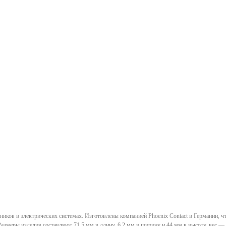
в в электрических системах. Изготовлены компанией Phoenix Contact в Германии, чт
азмеры изделия составляют 71,5 мм в длину, 6,2 мм в ширину и 44 мм в высоту, вес — 0