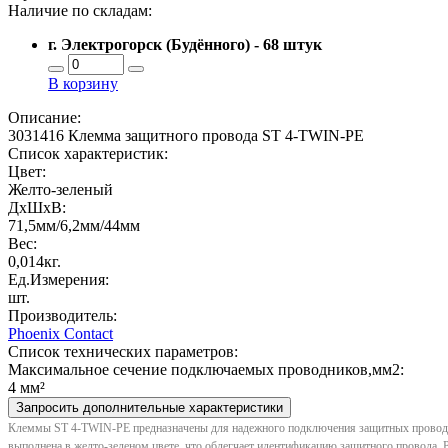
Наличие по складам:
г. Электрогорск (Будённого) - 68 штук
В корзину
Описание:
3031416 Клемма защитного провода ST 4-TWIN-PE
Список характеристик:
Цвет:
Желто-зеленый
ДxШxВ:
71,5мм/6,2мм/44мм
Вес:
0,014кг.
Ед.Измерения:
шт.
Производитель:
Phoenix Contact
Список технических параметров:
Максимальное сечение подключаемых проводников,мм2:
4 мм²
Запросить дополнительные характеристики
Клеммы ST 4-TWIN-PE предназначены для надежного подключения защитных проводнико
выполнена в желто-зеленом цвете, что облегчает идентификацию защитного провода. Р