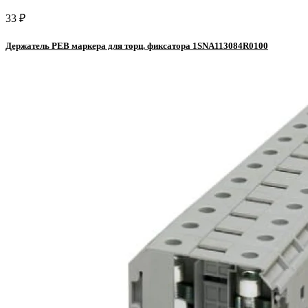
33 ₽
Держатель PEB маркера для торц. фиксатора 1SNA113084R0100