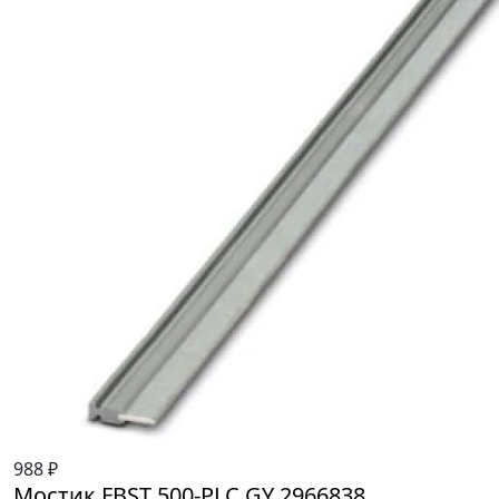
988 ₽
Мостик FBST 500-PLC GY 2966838