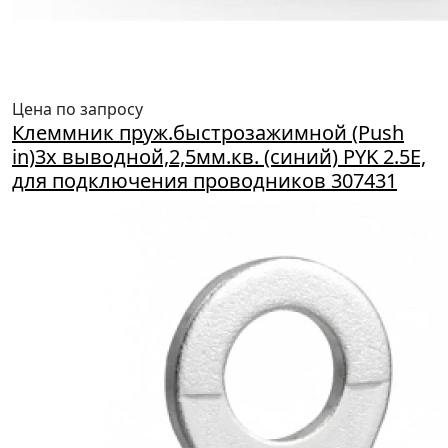
Цена по запросу
Клеммник пруж.быстрозажимной (Push
in)3х выводной,2,5мм.кв. (синий) PYK 2.5E,
для подключения проводников 307431