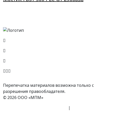
Россия, Москва, Посланников пер., д. 5, стр. 6
8 (800) 700-77-05
info@minpromarket.ru
Отправить спецификацию
Перепечатка материалов возможна только с
разрешения правообладателя.
© 2026 ООО «МПМ»
Политика конфиденциальности
|
Согласие на
обработку данных