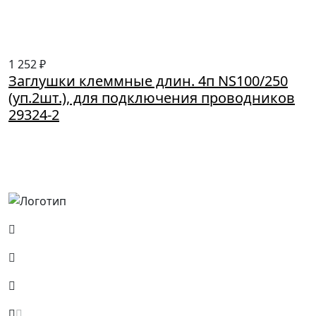
1 252 ₽
Заглушки клеммные длин. 4п NS100/250
(уп.2шт.), для подключения проводников
29324-2
Россия, Москва, Посланников пер., д. 5, стр. 6
8 (800) 700-77-05
info@minpromarket.ru
Отправить спецификацию