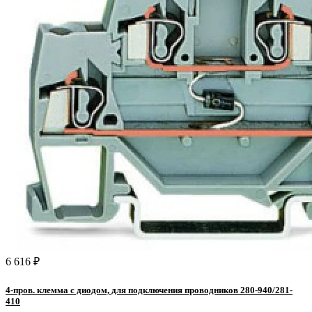
6 616 ₽
4-пров. клемма с диодом, для подключения проводников 280-940/281-
410