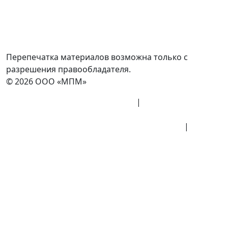
info@minpromarket.ru
Отправить спецификацию
Перепечатка материалов возможна только с
разрешения правообладателя.
© 2026 ООО «МПМ»
Политика конфиденциальности
|
Согласие на
обработку данных
Политика обработки персональных данных
|
Публичная оферта