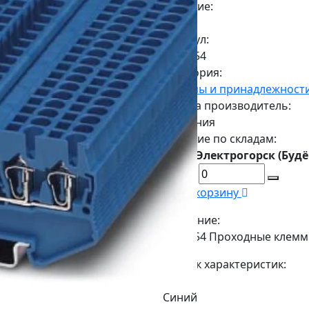
Наличие:
Есть
Артикул:
3031254
Категория:
Клеммы и принадлежност
Страна производитель:
Германия
Наличие по складам:
г. Электрогорск (Будё
В корзину
Описание:
3031254 Проходные клеммы
Список характеристик:
Цвет:
Синий