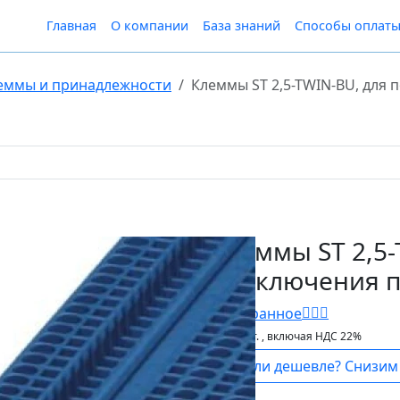
Главная
О компании
База знаний
Способы оплат
еммы и принадлежности
Клеммы ST 2,5-TWIN-BU, для
Клеммы ST 2,5-
подключения п
В Избранное
65 ₽
шт.
, включая НДС 22%
Нашли дешевле? Снизим 