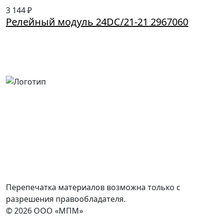
3 144 ₽
Релейный модуль 24DC/21-21 2967060
Россия, Москва, Посланников пер., д. 5, стр. 6
8 (800) 700-77-05
info@minpromarket.ru
Отправить спецификацию
Перепечатка материалов возможна только с
разрешения правообладателя.
© 2026 ООО «МПМ»