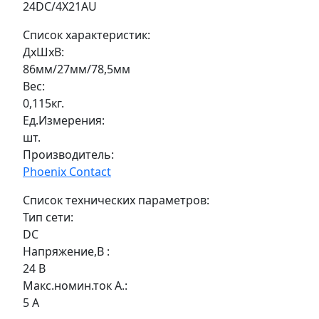
24DC/4X21AU
Список характеристик:
ДxШxВ:
86мм/27мм/78,5мм
Вес:
0,115кг.
Ед.Измерения:
шт.
Производитель:
Phoenix Contact
Список технических параметров:
Тип сети:
DC
Напряжение,В :
24 В
Макс.номин.ток А.:
5 А