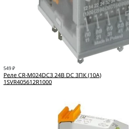
549 ₽
Реле CR-M024DC3 24B DC 3ПК (10A)
1SVR405612R1000