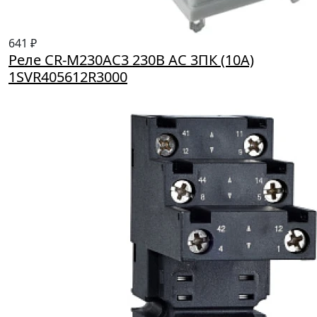
641 ₽
Реле CR-M230AC3 230B AC 3ПК (10A)
1SVR405612R3000