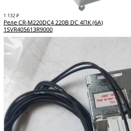
1 132 ₽
Реле CR-M220DС4 220В DС 4ПК (6А)
1SVR405613R9000