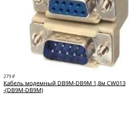
279 ₽
Кабель модемный DB9M-DB9M 1,8м CW013
-(DB9M-DB9M)