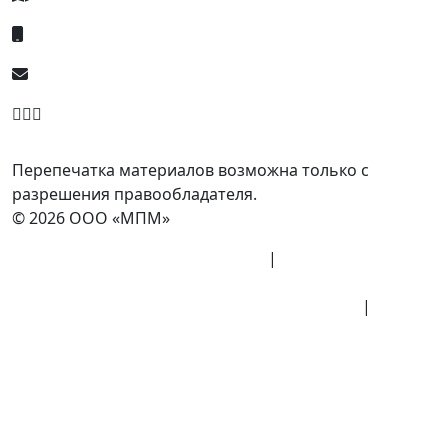
8 (800) 700-77-05
info@minpromarket.ru
Отправить спецификацию
Перепечатка материалов возможна только с
разрешения правообладателя.
© 2026 ООО «МПМ»
Политика конфиденциальности
|
Согласие на
обработку данных
Политика обработки персональных данных
|
Публичная оферта