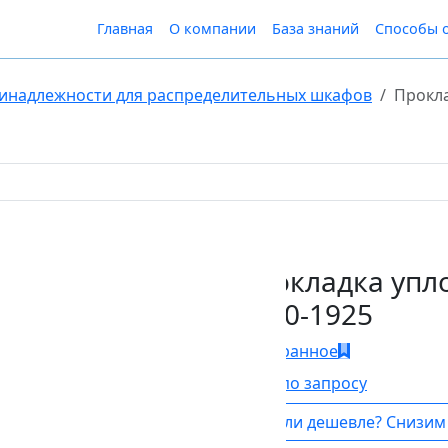
Главная
О компании
База знаний
Способы 
инадлежности для распределительных шкафов
Прокла
Прокладка упл
6060-1925
В Избранное
Цена по запросу
Нашли дешевле? Снизим 