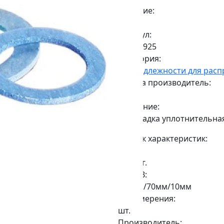
Наличие:
Под заказ
Артикул:
6060-1925
Категория:
Принадлежности для расп
Страна производитель:
Китай
Описание:
Прокладка уплотнительная
Список характеристик:
Вес:
0,015кг.
ДxШxВ:
100мм/70мм/10мм
Ед.Измерения:
шт.
Производитель: