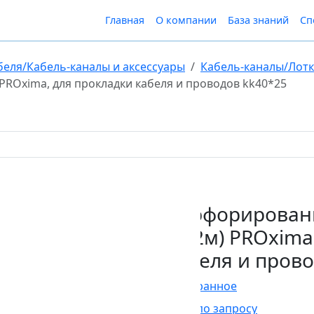
Главная
О компании
База знаний
Сп
беля/Кабель-каналы и аксессуары
Кабель-каналы/Лот
PROxima, для прокладки кабеля и проводов kk40*25
Перфорирован
(L=2м) PROxima
кабеля и прово
В Избранное
Цена по запросу