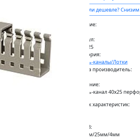
Нашли дешевле? Снизим 
Наличие:
Под заказ
Артикул:
kk40*25
Категория:
Кабель-каналы/Лотки
Страна производитель:
Китай
Описание:
Кабель-канал 40х25 перфо
Список характеристик:
Вес:
0,28кг.
ДxШxВ:
2000мм/25мм/4мм