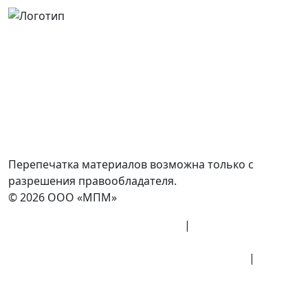
Россия, Москва, Посланников пер., д. 5, стр. 6
8 (800) 700-77-05
info@minpromarket.ru
Отправить спецификацию
Перепечатка материалов возможна только с
разрешения правообладателя.
© 2026 ООО «МПМ»
Политика конфиденциальности
|
Согласие на
обработку данных
Политика обработки персональных данных
|
Публичная оферта