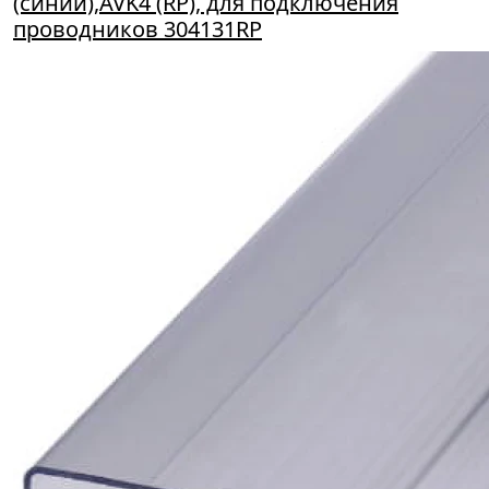
(синий),AVK4 (RP), для подключения
проводников 304131RP