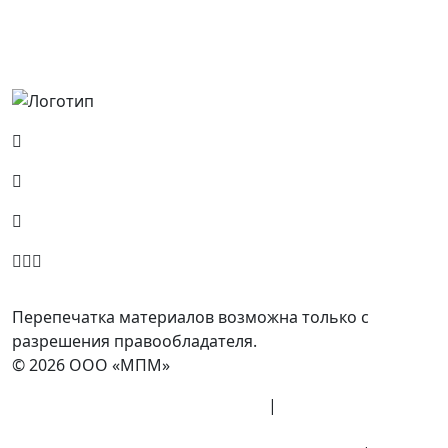
Россия, Москва, Посланников пер., д. 5, стр. 6
8 (800) 700-77-05
info@minpromarket.ru
Отправить спецификацию
Перепечатка материалов возможна только с
разрешения правообладателя.
© 2026 ООО «МПМ»
Политика конфиденциальности
|
Согласие на
обработку данных