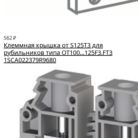
562 ₽
Клеммная крышка от S125T3 для
рубильников типа OT100...125F3.FT3
1SCA022379R9680