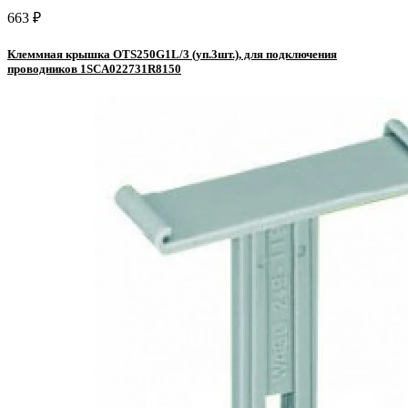
663 ₽
Клеммная крышка OTS250G1L/3 (уп.3шт.), для подключения
проводников 1SCA022731R8150