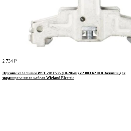
2 734 ₽
Прижим кабельный WST 20/TS35 (10-20мм) Z2.803.6210.0.Зажимы для
экранированного кабеля Wieland Electric