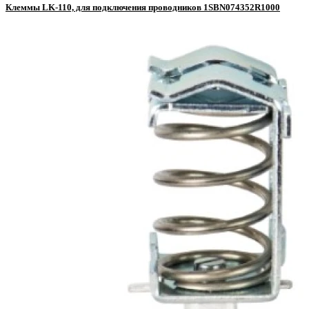
Клеммы LK-110, для подключения проводников 1SBN074352R1000